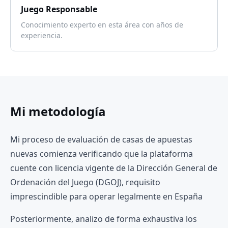
Juego Responsable
Conocimiento experto en esta área con años de
experiencia.
Mi metodología
Mi proceso de evaluación de casas de apuestas
nuevas comienza verificando que la plataforma
cuente con licencia vigente de la Dirección General de
Ordenación del Juego (DGOJ), requisito
imprescindible para operar legalmente en España
Posteriormente, analizo de forma exhaustiva los