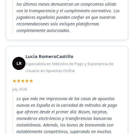
los últimos meses demuestran un compromiso sólido
con la transparencia y el cumplimiento normativo. Los
jugadores españoles pueden confiar en que nuestras
recomendaciones solo incluyen plataformas
completamente autorizadas.
Lucía RomeroCastillo
LR
Especialista en Métodos de Pago y Experiencia de
Usuario en Apuestas Online
★★★★★
July 2026
Lo que más me impresiona de las casas de apuestas
nuevas en España es la variedad de métodos de pago
que ofrecen desde el primer día: Bizum, tarjetas,
monederos electrónicos y transferencias bancarias
instantáneas. Además, los bonos de bienvenida son
notablemente competitivos, superando en muchos