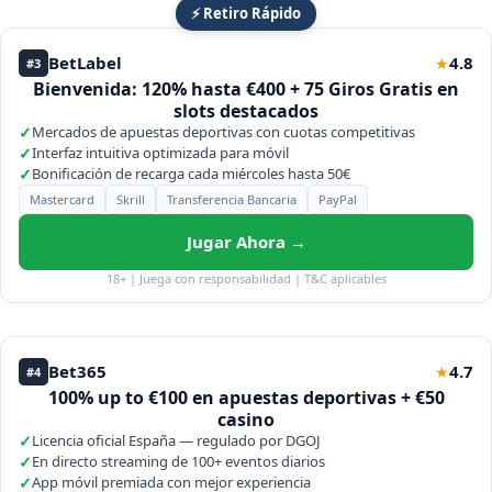
⚡ Retiro Rápido
BetLabel
4.8
★
#3
Bienvenida: 120% hasta €400 + 75 Giros Gratis en
slots destacados
✓
Mercados de apuestas deportivas con cuotas competitivas
✓
Interfaz intuitiva optimizada para móvil
✓
Bonificación de recarga cada miércoles hasta 50€
Mastercard
Skrill
Transferencia Bancaria
PayPal
Jugar Ahora →
18+ | Juega con responsabilidad | T&C aplicables
Bet365
4.7
★
#4
100% up to €100 en apuestas deportivas + €50
casino
✓
Licencia oficial España — regulado por DGOJ
✓
En directo streaming de 100+ eventos diarios
✓
App móvil premiada con mejor experiencia