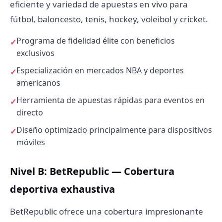
eficiente y variedad de apuestas en vivo para
fútbol, baloncesto, tenis, hockey, voleibol y cricket.
Programa de fidelidad élite con beneficios
exclusivos
Especialización en mercados NBA y deportes
americanos
Herramienta de apuestas rápidas para eventos en
directo
Diseño optimizado principalmente para dispositivos
móviles
Nivel B: BetRepublic — Cobertura
deportiva exhaustiva
BetRepublic ofrece una cobertura impresionante