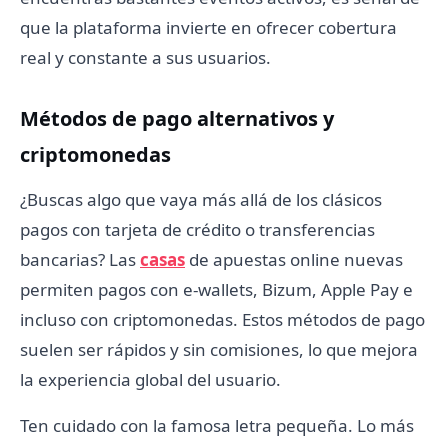
que la plataforma invierte en ofrecer cobertura
real y constante a sus usuarios.
Métodos de pago alternativos y
criptomonedas
¿Buscas algo que vaya más allá de los clásicos
pagos con tarjeta de crédito o transferencias
bancarias? Las
casas
de apuestas online nuevas
permiten pagos con e-wallets, Bizum, Apple Pay e
incluso con criptomonedas. Estos métodos de pago
suelen ser rápidos y sin comisiones, lo que mejora
la experiencia global del usuario.
Ten cuidado con la famosa letra pequeña. Lo más