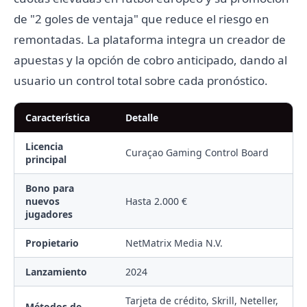
de "2 goles de ventaja" que reduce el riesgo en
remontadas. La plataforma integra un creador de
apuestas y la opción de cobro anticipado, dando al
usuario un control total sobre cada pronóstico.
Característica
Detalle
Licencia
Curaçao Gaming Control Board
principal
Bono para
nuevos
Hasta 2.000 €
jugadores
Propietario
NetMatrix Media N.V.
Lanzamiento
2024
Tarjeta de crédito, Skrill, Neteller,
Métodos de