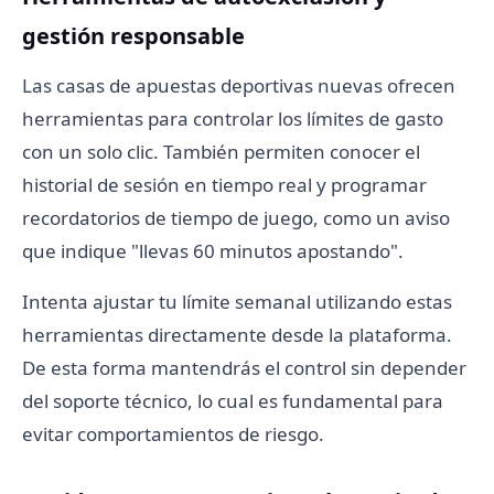
gestión responsable
Las casas de apuestas deportivas nuevas ofrecen
herramientas para controlar los límites de gasto
con un solo clic. También permiten conocer el
historial de sesión en tiempo real y programar
recordatorios de tiempo de juego, como un aviso
que indique "llevas 60 minutos apostando".
Intenta ajustar tu límite semanal utilizando estas
herramientas directamente desde la plataforma.
De esta forma mantendrás el control sin depender
del soporte técnico, lo cual es fundamental para
evitar comportamientos de riesgo.