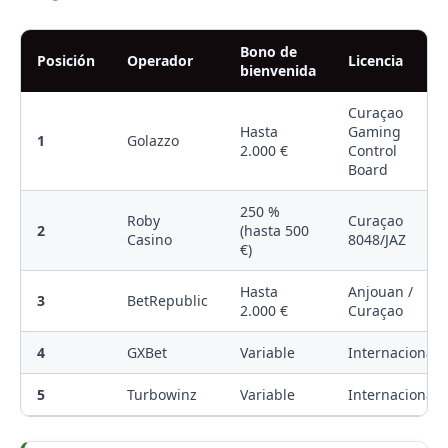
Bono de
Posición
Operador
Licencia
bienvenida
Curaçao
Hasta
Gaming
1
Golazzo
2.000 €
Control
Board
250 %
Roby
Curaçao
2
(hasta 500
Casino
8048/JAZ
€)
Hasta
Anjouan /
3
BetRepublic
2.000 €
Curaçao
4
GXBet
Variable
Internacional
5
Turbowinz
Variable
Internacional