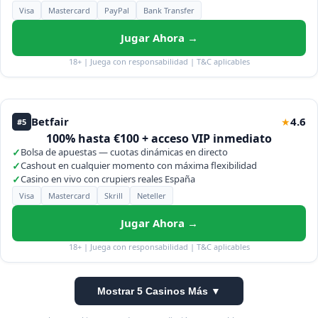
Visa
Mastercard
PayPal
Bank Transfer
Jugar Ahora →
18+ | Juega con responsabilidad | T&C aplicables
Betfair
4.6
★
#5
100% hasta €100 + acceso VIP inmediato
✓
Bolsa de apuestas — cuotas dinámicas en directo
✓
Cashout en cualquier momento con máxima flexibilidad
✓
Casino en vivo con crupiers reales España
Visa
Mastercard
Skrill
Neteller
Jugar Ahora →
18+ | Juega con responsabilidad | T&C aplicables
Mostrar 5 Casinos Más ▼