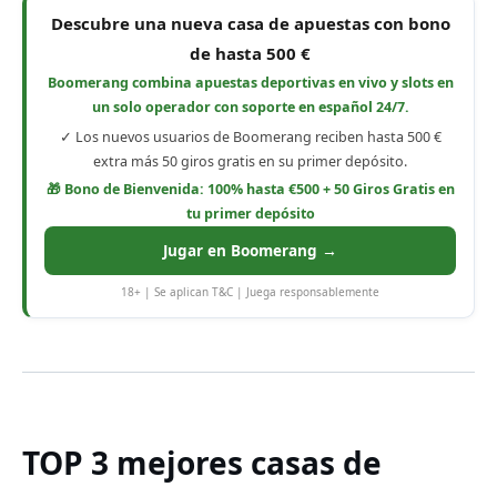
Descubre una nueva casa de apuestas con bono
de hasta 500 €
Boomerang combina apuestas deportivas en vivo y slots en
un solo operador con soporte en español 24/7.
✓ Los nuevos usuarios de Boomerang reciben hasta 500 €
extra más 50 giros gratis en su primer depósito.
🎁 Bono de Bienvenida: 100% hasta €500 + 50 Giros Gratis en
tu primer depósito
Jugar en Boomerang →
18+ | Se aplican T&C | Juega responsablemente
TOP 3 mejores casas de