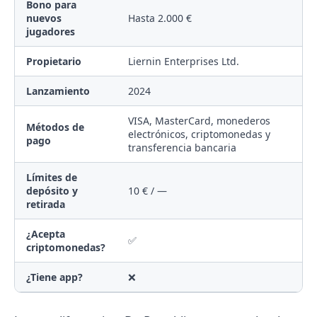
Bono para
nuevos
Hasta 2.000 €
jugadores
Propietario
Liernin Enterprises Ltd.
Lanzamiento
2024
VISA, MasterCard, monederos
Métodos de
electrónicos, criptomonedas y
pago
transferencia bancaria
Límites de
depósito y
10 € / —
retirada
¿Acepta
✅
criptomonedas?
¿Tiene app?
❌