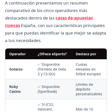
A continuación presentamos un resumen
comparativo de los cinco operadores más
destacados dentro de las
casas de apuestas
nuevas
España, con sus características principales
para que puedas identificar la que mejor se adapta
a tus necesidades.
Operador
¿Ofrece eSports?
Destaca por
✅ Disponible
Cuotas
Golazzo
(Torneos de Dota
elevadas en
2 y CS:GO)
fútbol europeo
Límites de
Roby
✅ Disponible
depósito
Casino
(Sportbook)
personalizables
✅ Sí (CS2,
Valorant,
Más de 10